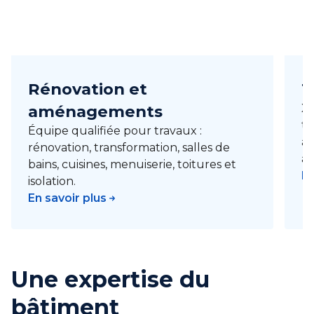
Rénovation et
T
aménagements
XL
to
Équipe qualifiée pour travaux :
ad
rénovation, transformation, salles de
au
bains, cuisines, menuiserie, toitures et
En
isolation.
En savoir plus
Une expertise du
bâtiment