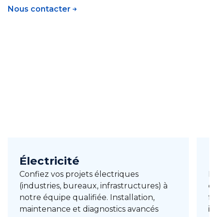
Nous contacter
Électricité
H
Confiez vos projets électriques
Ma
(industries, bureaux, infrastructures) à
de
notre équipe qualifiée. Installation,
fr
maintenance et diagnostics avancés
in