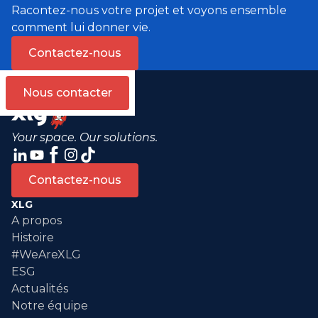
Racontez-nous votre projet et voyons ensemble
comment lui donner vie.
Contactez-nous
Nous contacter
Your space. Our solutions.
Contactez-nous
XLG
A propos
Histoire
#WeAreXLG
ESG
Actualités
Notre équipe