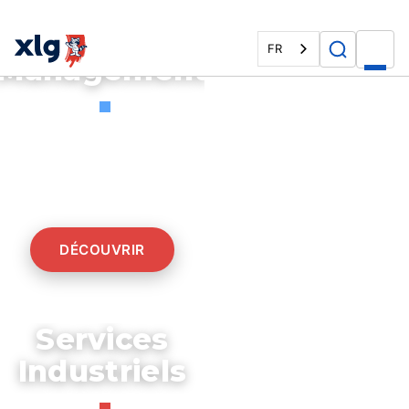
Facility
FR
Management
Maintenance et
nettoyage de vos
espaces de travail
DÉCOUVRIR
Services
Industriels