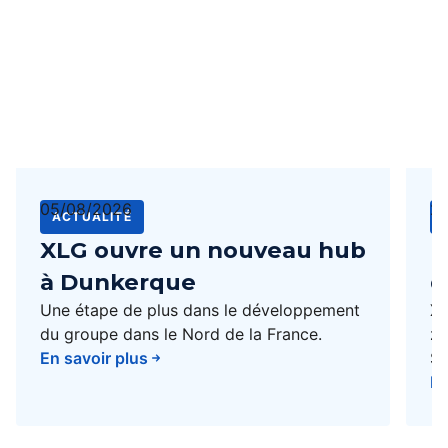
05/08/2026
2
ACTUALITÉ
XLG ouvre un nouveau hub
I
à Dunkerque
d
Une étape de plus dans le développement
XL
du groupe dans le Nord de la France.
zo
En savoir plus
Sé
co
En