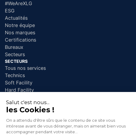
#WeAreXLG
ESG
Actualités
Notre équipe
Nos marques
Certifications
Bureaux
Secteurs
SECTEURS
Tous nos services
Technics
Soft Facility
Hard Facility
SERVICES
Maintenance industrielle
Nettoyage industriel
Nettoyage événementiel
Intervention après sinistre
Espaces Verts