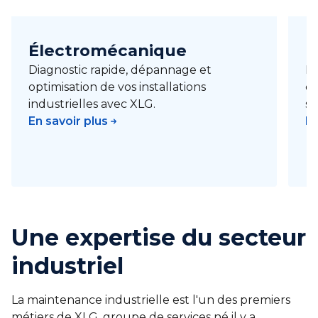
Électromécanique
M
Diagnostic rapide, dépannage et
Ma
optimisation de vos installations
cu
industrielles avec XLG.
si
En savoir plus
En
Une expertise du secteur
industriel
La maintenance industrielle est l'un des premiers
métiers de XLG, groupe de services né il y a