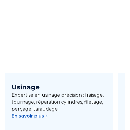
Usinage
C
Expertise en usinage précision : fraisage,
Fa
tournage, réparation cylindres, filetage,
mé
perçage, taraudage.
ro
En savoir plus
En