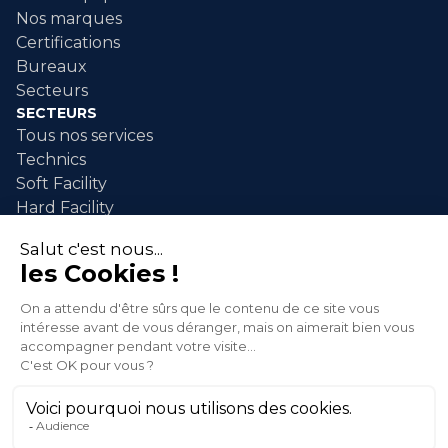
Nos marques
Certifications
Bureaux
Secteurs
SECTEURS
Tous nos services
Technics
Soft Facility
Hard Facility
SERVICES
Maintenance industrielle
Nettoyage industriel
Nettoyage événementiel
Intervention après sinistre
Espaces Verts
© 2026 XLG SA. All rights reserved.
Politique de confidentialité
Conditions générales de vente