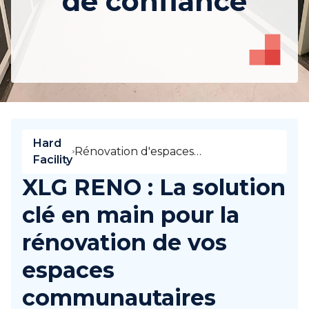
de confiance
Hard
Rénovation d'espaces
Facility
communautaires : XLG RENO, votre
XLG RENO : La solution
partenaire de confiance
clé en main pour la
rénovation de vos
espaces
communautaires