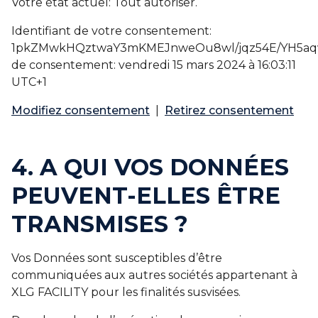
Votre état ​​actuel: Tout autoriser.
Identifiant de votre consentement:
1pkZMwkHQztwaY3mKMEJnweOu8wl/jqz54E/YH5aq
de consentement: vendredi 15 mars 2024 à 16:03:11
UTC+1
Modifiez consentement
|
Retirez consentement
4. A QUI VOS DONNÉES
PEUVENT-ELLES ÊTRE
TRANSMISES ?
Vos Données sont susceptibles d’être
communiquées aux autres sociétés appartenant à
XLG FACILITY pour les finalités susvisées.