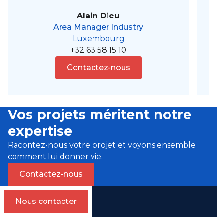
Alain Dieu
Area Manager Industry
Luxembourg
+32 63 58 15 10
Contactez-nous
Vos projets méritent notre
expertise
Racontez-nous votre projet et voyons ensemble
comment lui donner vie.
Contactez-nous
Nous contacter