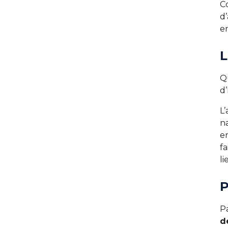
C
d
en
L
Q
d’
L’
n
en
fa
li
P
Pa
d