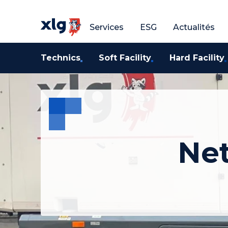
Obtenir un devis gratuit
Obtenir un devis g
O
Services
ESG
Actualités
Technics
Soft Facility
Hard Facility
Net