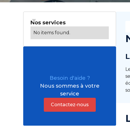
Nos services
No items found.
L
Le
s
Besoin d'aide ?
é
Nous sommes à votre
s
service
Contactez-nous