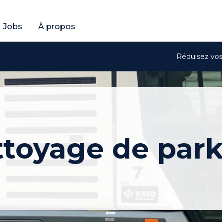
ratuit
btenir un devis gratuit
Jobs
À propos
Réduisez vos 
toyage de par