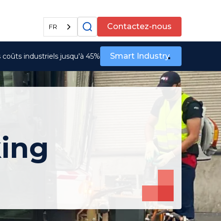
Tous les services
Contactez-nous
FR
Smart Industry
coûts industriels jusqu'à 45%
king