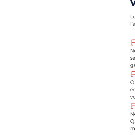
L
l’
N
s
ga
O
é
vo
No
Q
m