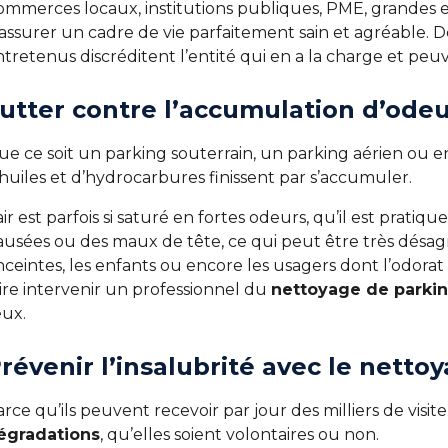
ommerces locaux, institutions publiques, PME, grandes e
’assurer un cadre de vie parfaitement sain et agréable. 
tretenus discréditent l’entité qui en a la charge et peuv
utter contre l’accumulation d’odeu
ue ce soit un parking souterrain, un parking aérien ou e
huiles et d’hydrocarbures finissent par s’accumuler.
air est parfois si saturé en fortes odeurs, qu’il est prati
ausées ou des maux de tête, ce qui peut être très désa
ceintes, les enfants ou encore les usagers dont l’odorat
ire intervenir un professionnel du
nettoyage de parki
eux.
révenir l’insalubrité avec le netto
rce qu’ils peuvent recevoir par jour des milliers de visit
égradations
, qu’elles soient volontaires ou non.