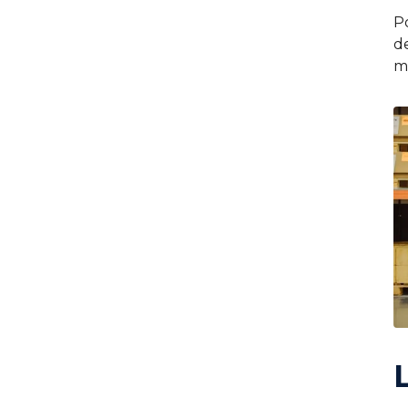
P
d
m