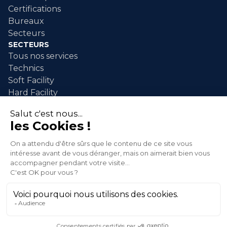
Certifications
Bureaux
Secteurs
SECTEURS
Tous nos services
Technics
Soft Facility
Hard Facility
SERVICES
Maintenance industrielle
Nettoyage industriel
Nettoyage événementiel
Intervention après sinistre
Espaces Verts
© 2026 XLG SA. All rights reserved.
Politique de confidentialité
Conditions générales de vente
Lancer une alerte