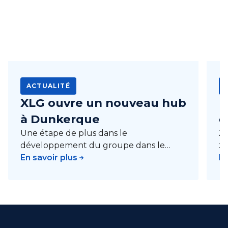
ACTUALITÉ
XLG ouvre un nouveau hub
I
à Dunkerque
d
Une étape de plus dans le
XL
développement du groupe dans le
zo
Nord de la France.
En savoir plus
Sé
En
ra