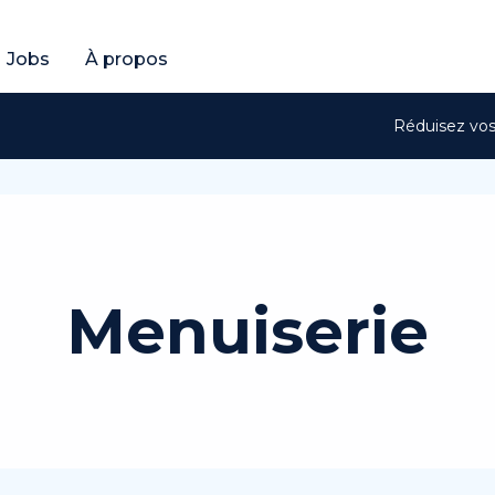
es
Tous les services
Jobs
À propos
Réduisez vos 
Menuiserie