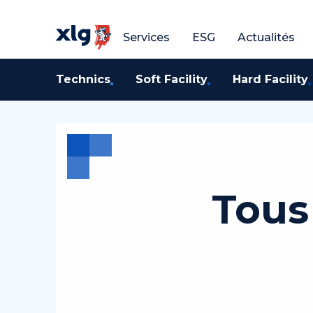
Obtenir un devis gratuit
Obtenir un devis g
O
Services
ESG
Actualités
Technics
Soft Facility
Hard Facility
Tous