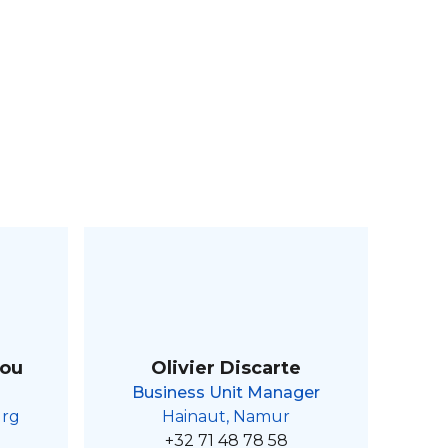
aou
Olivier Discarte
Business Unit Manager
urg
Hainaut, Namur
+32 71 48 78 58