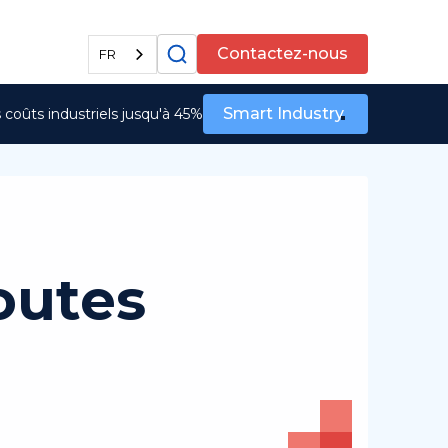
Tous les services
Contactez-nous
FR
Smart Industry
coûts industriels jusqu'à 45%
outes