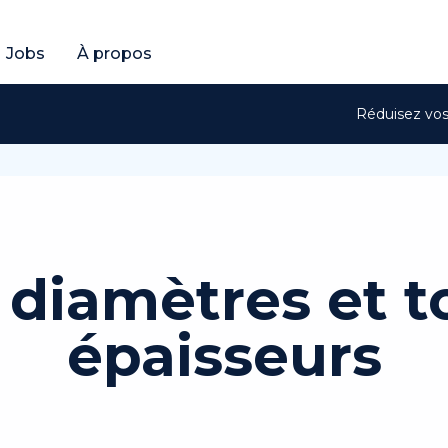
ratuit
btenir un devis gratuit
Jobs
À propos
Réduisez vos 
 diamètres et t
épaisseurs