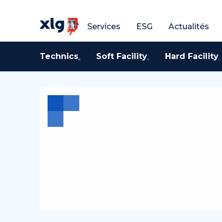
Obtenir un devis gratuit
Obtenir un devis g
O
Services
ESG
Actualités
Technics
Soft Facility
Hard Facility