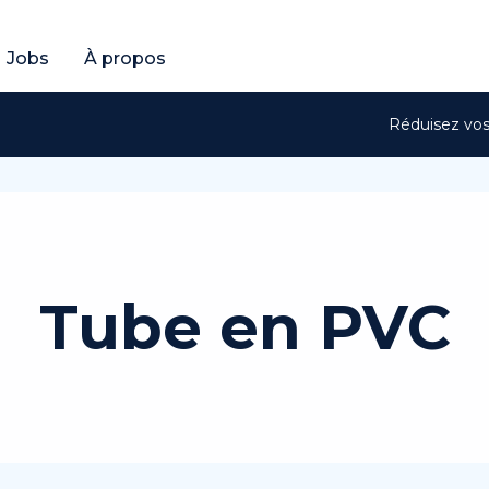
ratuit
btenir un devis gratuit
Jobs
À propos
Réduisez vos 
Tube en PVC