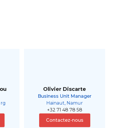
aou
Olivier Discarte
Business Unit Manager
urg
Hainaut, Namur
+32 71 48 78 58
Contactez-nous