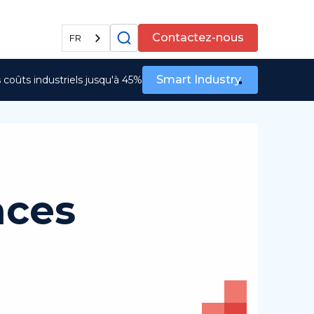
Tous les services
Contactez-nous
FR
Smart Industry
coûts industriels jusqu'à 45%
aces