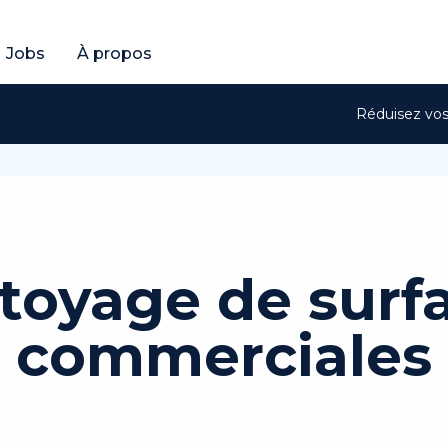
ratuit
btenir un devis gratuit
Jobs
À propos
Réduisez vos 
toyage de surf
commerciales