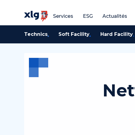
Obtenir un devis gratuit
Obtenir un devis g
O
Services
ESG
Actualités
Technics
Soft Facility
Hard Facility
Net