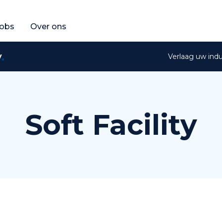
fferte aan
raag een gratis offerte aan
obs
Over ons
y
Verlaag uw ind
Soft Facility