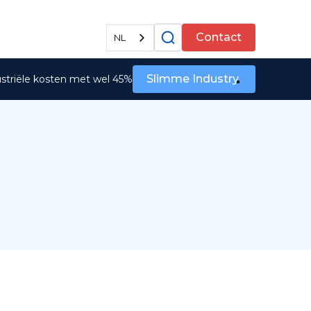
Alle diensten
Contact
NL
Slimme Industry
ustriële kosten met wel 45%