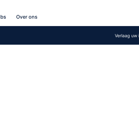
erte aan
g een gratis offerte aan
obs
Over ons
Verlaag uw 