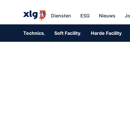
Vraag een gratis off
Vraa
Diensten
ESG
Nieuws
J
Technics
Soft Facility
Harde Facility