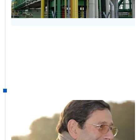
voor een groot aantal industriële klanten
in Luik.
1985
GECCO
Xavier Laloux koopt Gecco, waar hij eerder