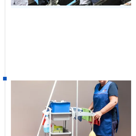
1992
LUCCO
De activiteiten van klassieke schoonmaak
worden uitgebreid naar de provincie
Luxemburg en het bedrijf Lucco wordt
opgericht.