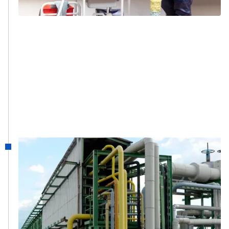
1988
EC&M
EC&M, een bedrijf gespecialiseerd in
industriële reiniging en onderhoud, werd
opgericht om Cockerill-Sambre te
bedienen. Later verzorgde het diensten