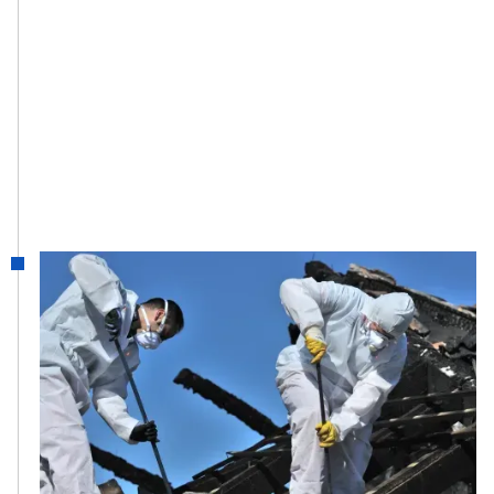
1994
DAMAGE CONTROL -
ENCORE
De groep diversifieerde en trad toe tot de
bouwsector met EnCoRe, en Damage
Control werd opgericht voor
schoonmaakdiensten na rampen.