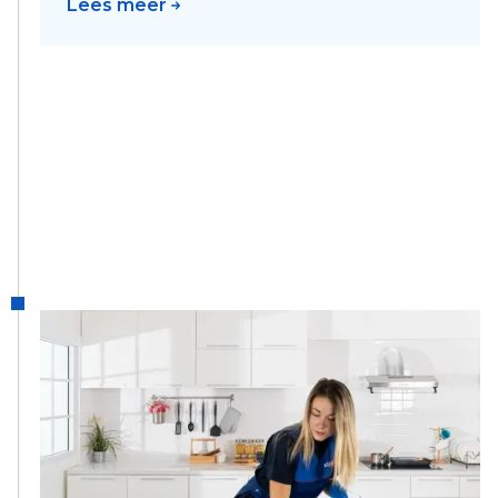
Lees meer
2022
XLG Home
Domestic Services is XLG Home geworden
en versterkt de koopkracht en het welzijn
van huishoudhulpen.