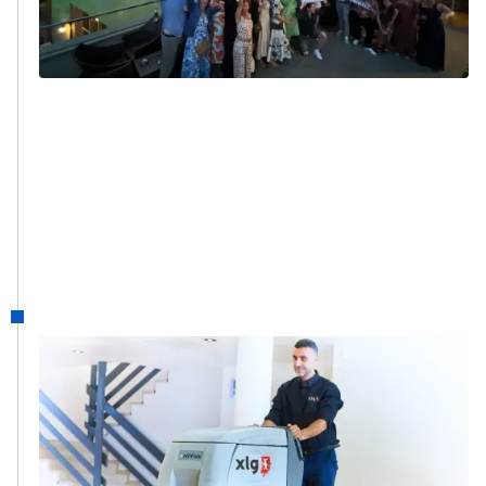
Sales, Marketing, IT, enz.
Lees meer
2021
BELCCO
Consolidatie van alle klassieke
schoonmaakbedrijven onder één merk: