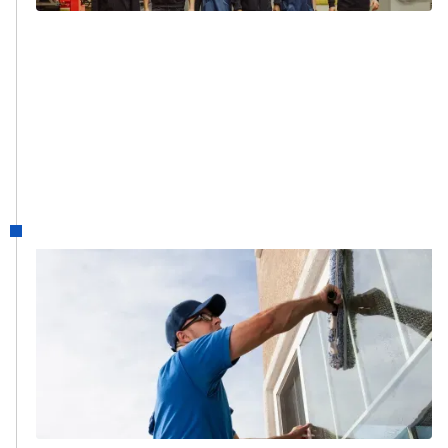
1995
BRUCCO
Brucco (Brussels Cleaning Company) werd
opgericht na een succesvolle
aanbesteding van Royale Belge (Axa).