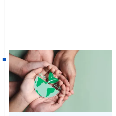
2023
XLG begint aan een ESG-
aanpak
Het ESG-traject wordt een prioriteit bij XLG.
Het richt zich op de pijlers van de
organisatie, werknemersrelaties,
milieubescherming en klant- en
partnertvredenheid.