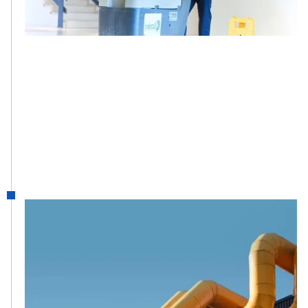
Belcco.
2005
Caro Onderhoud
Toen de industriële activiteiten in Luik zich
uitbreidden naar de regio Charleroi, werd
de Carolo-tak van de groep opgericht