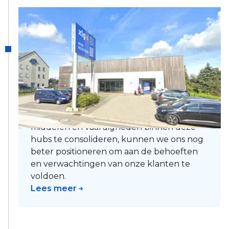
2024
XLG is gestructureerd in
hubs
XLG is gestructureerd rond verschillende
hubs in België, Frankrijk en het
Groothertogdom Luxemburg, evenals 19
vestigingen dienstencheques. Door onze
middelen en vaardigheden binnen deze
hubs te consolideren, kunnen we ons nog
beter positioneren om aan de behoeften
en verwachtingen van onze klanten te
voldoen.
Lees meer