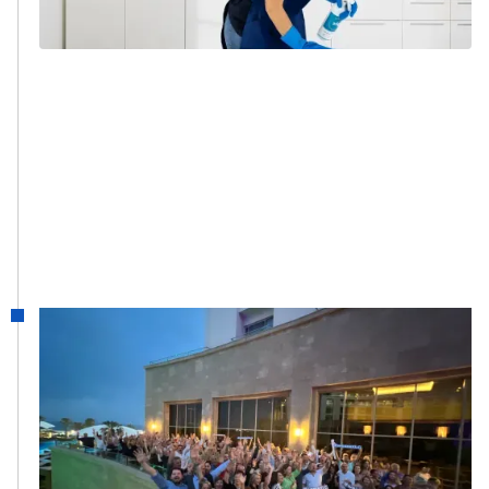
Lees meer
2021
#WeAreXLG
Het samenbrengen van alle bedrijven
binnen één XLG-structuur met de
oprichting van de expertisecentra HR,