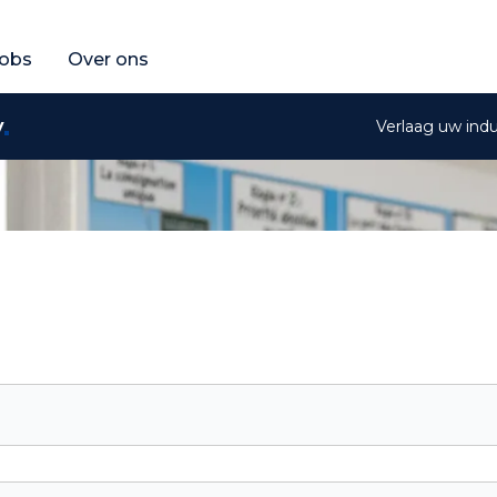
fferte aan
raag een gratis offerte aan
obs
Over ons
y
Verlaag uw ind