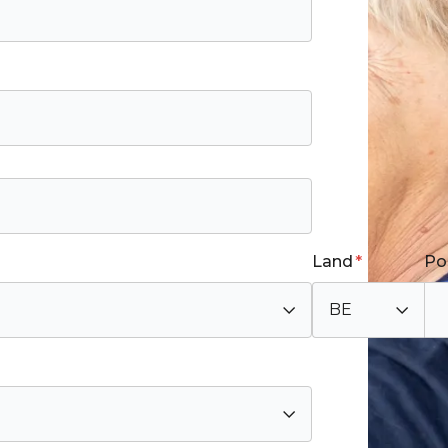
Land
*
Po