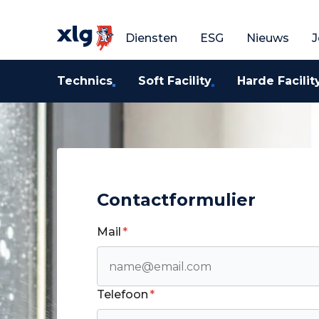
Vraag een gratis o
V
Diensten
ESG
Nieuws
J
Technics
Soft Facility
Harde Facilit
Contactformulier
Mail
*
Telefoon
*