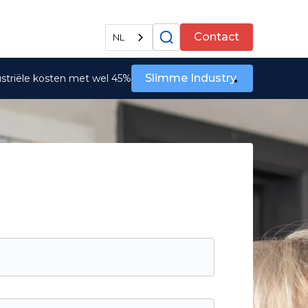
Alle diensten
Contact
NL
Slimme Industry
ustriële kosten met wel 45%