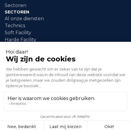
Sectoren
SECTOREN
Al onze diensten
Technics
Soft Facility
Harde Facility
DIENSTEN
industriële schilderwerken
industriële reiniging
Schoonmaken van evenementen
interventie na schade
groene zones
© 2026 XLG . Alle rechten voorbehouden.
Privacybeleid
Verkoopvoorwaarden
Een waarschuwing verzenden
gemaakt door maastery