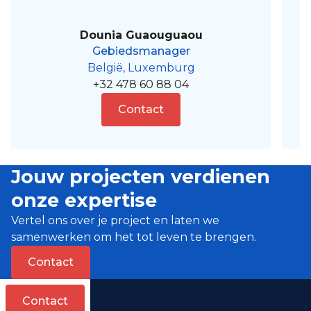
Dounia Guaouguaou
Gebiedsmanager
België, Luxemburg
+32 478 60 88 04
Contact
Jouw projecten verdienen
onze expertise
Vertel ons over je project en laten we
samenwerken om het tot leven te brengen.
Contact
Contact