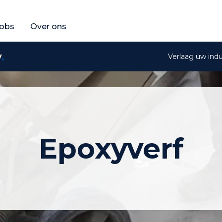
fferte aan
raag een gratis offerte aan
obs
Over ons
y
Verlaag uw ind
Epoxyverf