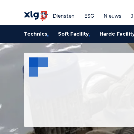
Vraag een gratis o
V
Diensten
ESG
Nieuws
J
Technics
Soft Facility
Harde Facilit