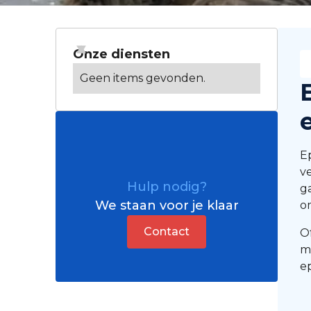
Onze diensten
Geen items gevonden.
E
v
Hulp nodig?
g
We staan voor je klaar
o
Contact
O
m
e