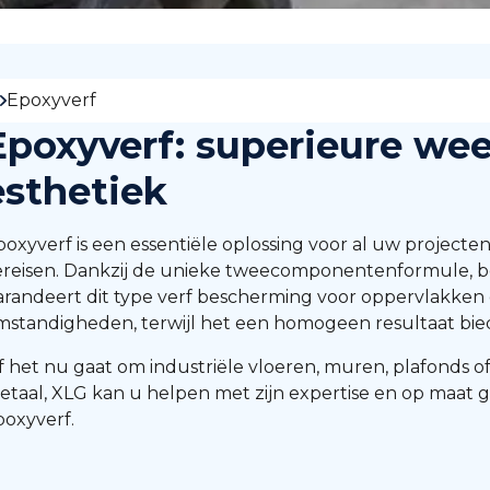
Epoxyverf
Epoxyverf: superieure we
esthetiek
poxyverf is een essentiële oplossing voor al uw projecte
ereisen. Dankzij de unieke tweecomponentenformule, be
arandeert dit type verf bescherming voor oppervlakken
mstandigheden, terwijl het een homogeen resultaat bie
f het nu gaat om industriële vloeren, muren, plafonds 
etaal, XLG kan u helpen met zijn expertise en op maat 
poxyverf.