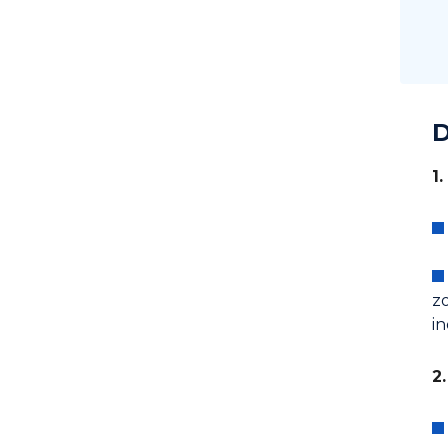
D
1
zo
in
2