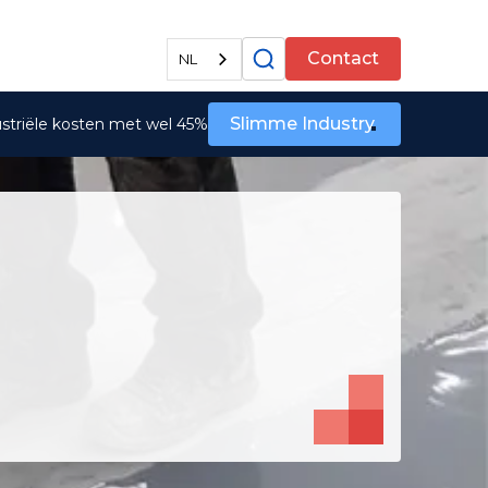
Alle diensten
Contact
NL
Slimme Industry
ustriële kosten met wel 45%