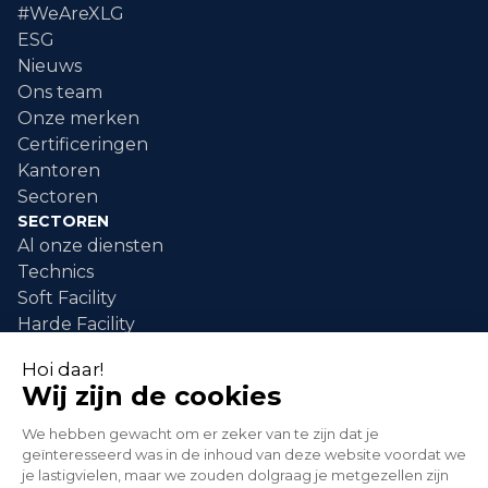
#WeAreXLG
ESG
Nieuws
Ons team
Onze merken
Certificeringen
Kantoren
Sectoren
SECTOREN
Al onze diensten
Technics
Soft Facility
Harde Facility
DIENSTEN
industriële schilderwerken
industriële reiniging
Schoonmaken van evenementen
interventie na schade
groene zones