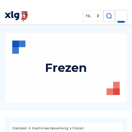
NL
Frezen
Diensten
Machinale bewerking
Frezen