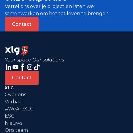
Vertel ons over je project en laten we
samenwerken om het tot leven te brengen.
Contact
Your space Our solutions
Contact
XLG
Over ons
Verhaal
#WeAreXLG
ESG
Nieuws
Ons team