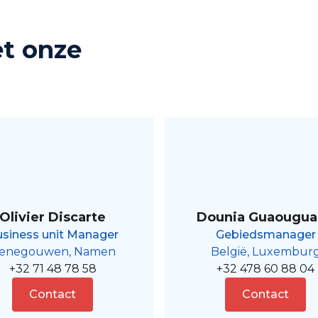
t onze
Olivier Discarte
Dounia Guaougu
siness unit Manager
Gebiedsmanager
enegouwen, Namen
België, Luxembur
+32 71 48 78 58
+32 478 60 88 04
Contact
Contact