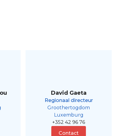
aou
David Gaeta
Regionaal directeur
g
Groothertogdom
Luxemburg
+352 42 96 76
Contact