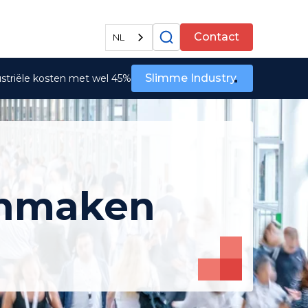
Alle diensten
Contact
NL
Slimme Industry
ustriële kosten met wel 45%
onmaken