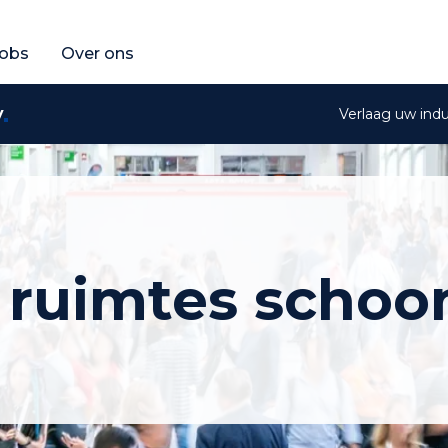
fferte aan
raag een gratis offerte aan
obs
Over ons
y
Verlaag uw ind
 ruimtes scho