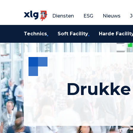
Vraag een gratis o
V
Diensten
ESG
Nieuws
J
Technics
Soft Facility
Harde Facilit
Drukke