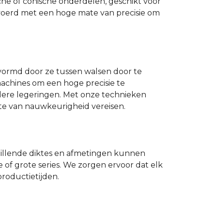
che of conische onderdelen, geschikt voor
gevoerd met een hoge mate van precisie om
evormd door ze tussen walsen door te
machines om een hoge precisie te
andere legeringen. Met onze technieken
ate van nauwkeurigheid vereisen.
chillende diktes en afmetingen kunnen
 of grote series. We zorgen ervoor dat elk
roductietijden.