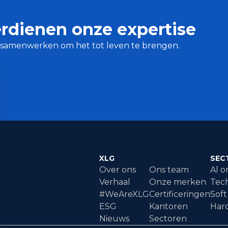
rdienen onze expertise
we samenwerken om het tot leven te brengen.
XLG
SEC
Over ons
Ons team
Al o
Verhaal
Onze merken
Tech
#WeAreXLG
Certificeringen
Soft 
ESG
Kantoren
Hard
Nieuws
Sectoren