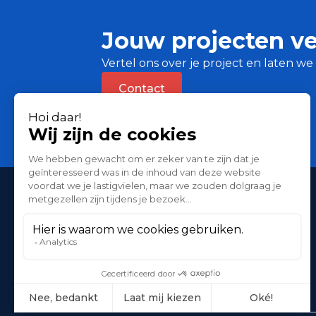
Jouw projecten ve
Vertel ons over je project en laten 
Contact
Your space Our solutions
Contact