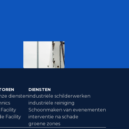
TOREN
DIENSTEN
nze diensten
industriële schilderwerken
nics
industriële reiniging
Facility
Schoonmaken van evenementen
e Facility
interventie na schade
groene zones