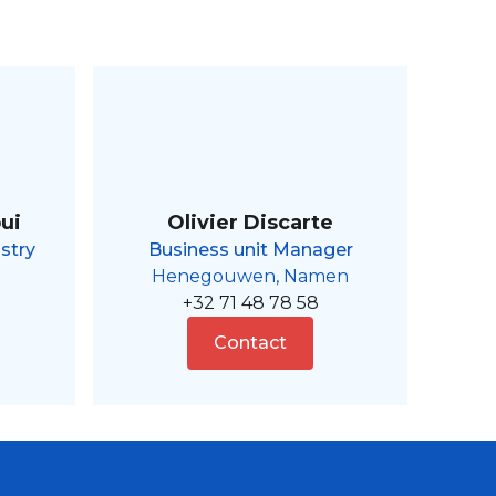
ui
Olivier Discarte
stry
Business unit Manager
Henegouwen, Namen
+32 71 48 78 58
Contact