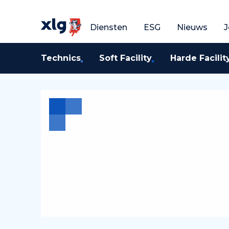
Vraag een gratis o
V
Diensten
ESG
Nieuws
J
Technics
Soft Facility
Harde Facilit