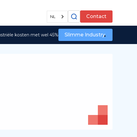
Alle diensten
Contact
NL
Slimme Industry
ustriële kosten met wel 45%