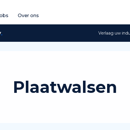
fferte aan
raag een gratis offerte aan
obs
Over ons
y
Verlaag uw ind
Plaatwalsen