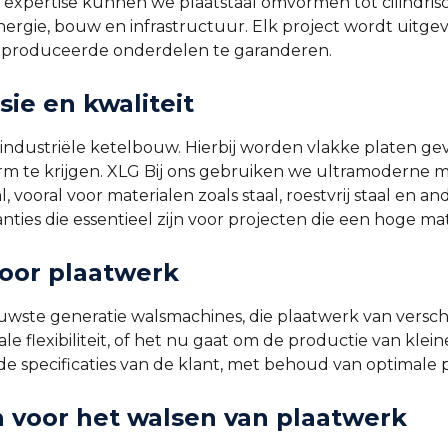
 expertise kunnen we plaatstaal omvormen tot cilindris
energie, bouw en infrastructuur. Elk project wordt uit
geproduceerde onderdelen te garanderen.
sie en kwaliteit
e industriële ketelbouw. Hierbij worden vlakke platen g
orm te krijgen. XLG Bij ons gebruiken we ultramoderne 
 vooral voor materialen zoals staal, roestvrij staal en 
ties die essentieel zijn voor projecten die een hoge m
oor plaatwerk
nieuwste generatie walsmachines, die plaatwerk van vers
flexibiliteit, of het nu gaat om de productie van kleine
specificaties van de klant, met behoud van optimale p
 voor het walsen van plaatwerk