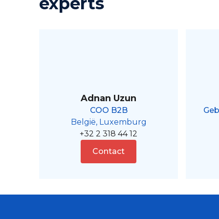
experts
Adnan Uzun
COO B2B
Geb
België, Luxemburg
+32 2 318 44 12
Contact