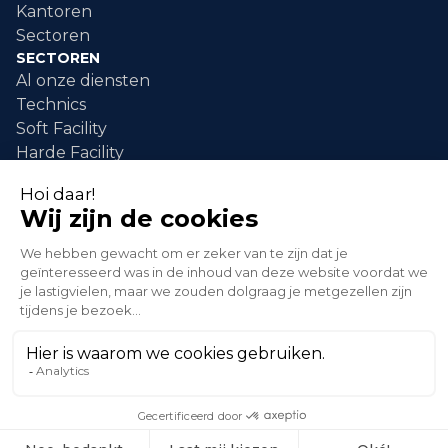
Kantoren
Sectoren
SECTOREN
Al onze diensten
Technics
Soft Facility
Harde Facility
DIENSTEN
industriële schilderwerken
industriële reiniging
Schoonmaken van evenementen
interventie na schade
groene zones
© 2026 XLG . Alle rechten voorbehouden.
Privacybeleid
Verkoopvoorwaarden
Een waarschuwing verzenden
gemaakt door maastery